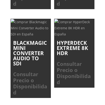
d
d
BLACKMAGIC
HYPERDECK
MINI
EXTREME 8K
CONVERTER
HDR
AUDIO TO
SDI
Consultar
Precio o
Consultar
Disponibilida
Precio o
d
Disponibilida
d