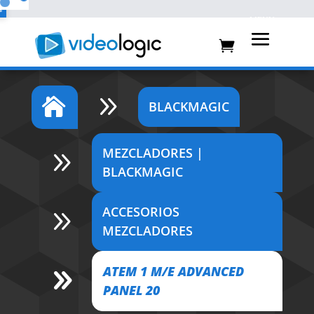
%
%
9

BLACKMAGIC
MEZCLADORES |
9
BLACKMAGIC
ACCESORIOS
9
MEZCLADORES
ATEM 1 M/E ADVANCED
9
PANEL 20