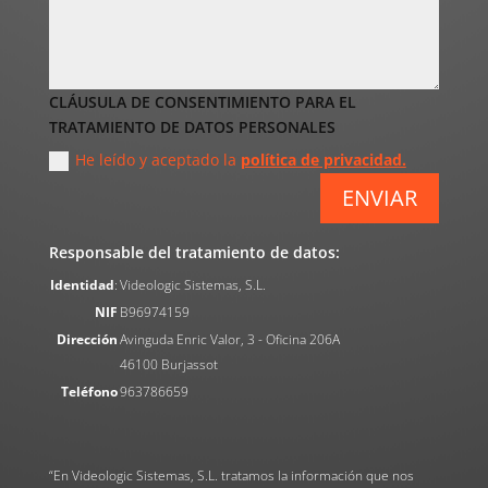
CLÁUSULA DE CONSENTIMIENTO PARA EL
TRATAMIENTO DE DATOS PERSONALES
He leído y aceptado la
política de privacidad.
ENVIAR
Responsable del tratamiento de datos:
Identidad
:
Videologic Sistemas, S.L.
NIF
B96974159
Dirección
Avinguda Enric Valor, 3 - Oficina 206A
46100 Burjassot
Teléfono
963786659
“En Videologic Sistemas, S.L. tratamos la información que nos