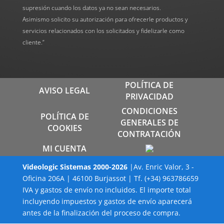
supresión cuando los datos ya no sean necesarios.
Asimismo solicito su autorización para ofrecerle productos y
servicios relacionados con los solicitados y fidelizarle como
cliente.”
POLÍTICA DE
AVISO LEGAL
PRIVACIDAD
CONDICIONES
POLÍTICA DE
GENERALES DE
COOKIES
CONTRATACIÓN
MI CUENTA
Videologic Sistemas
2000-
2026
|Av. Enric Valor, 3 -
Oficina 206A | 46100 Burjassot | Tf. (+34) 963786659
IVA y gastos de envío no incluidos. El importe total
incluyendo impuestos y gastos de envío aparecerá
antes de la finalización del proceso de compra.