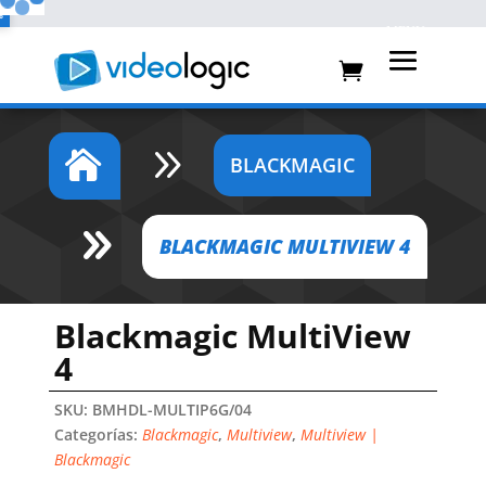
%
%
9

BLACKMAGIC
9
BLACKMAGIC MULTIVIEW 4
Blackmagic MultiView
4
SKU:
BMHDL-MULTIP6G/04
Categorías:
Blackmagic
,
Multiview
,
Multiview |
Blackmagic