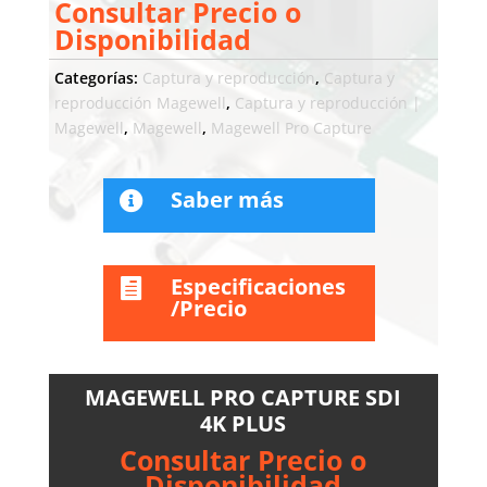
Consultar Precio o
Disponibilidad
Categorías:
Captura y reproducción
,
Captura y
reproducción Magewell
,
Captura y reproducción |
Magewell
,
Magewell
,
Magewell Pro Capture
Saber más

Especificaciones

/Precio
MAGEWELL PRO CAPTURE SDI
4K PLUS
Consultar Precio o
Disponibilidad