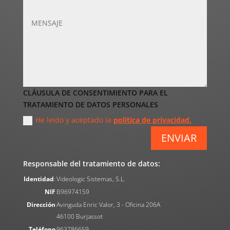
CLÁUSULA DE CONSENTIMIENTO PARA EL
TRATAMIENTO DE DATOS PERSONALES
He leído y aceptado la
política de privacidad.
ENVIAR
Responsable del tratamiento de datos:
Identidad
:
Videologic Sistemas, S.L.
NIF
B96974159
Dirección
Avinguda Enric Valor, 3 - Oficina 206A
46100 Burjassot
Teléfono
963786659