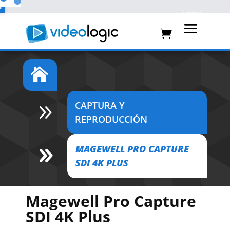
%
%

CAPTURA Y
9
REPRODUCCIÓN
MAGEWELL PRO CAPTURE
9
SDI 4K PLUS
Magewell Pro Capture
SDI 4K Plus