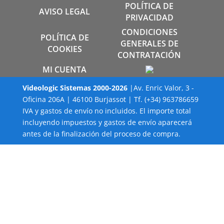
POLÍTICA DE
AVISO LEGAL
PRIVACIDAD
CONDICIONES
POLÍTICA DE
GENERALES DE
COOKIES
CONTRATACIÓN
MI CUENTA
Videologic Sistemas
2000-
2026
|Av. Enric Valor, 3 -
Oficina 206A | 46100 Burjassot | Tf. (+34) 963786659
IVA y gastos de envío no incluidos. El importe total
incluyendo impuestos y gastos de envío aparecerá
antes de la finalización del proceso de compra.