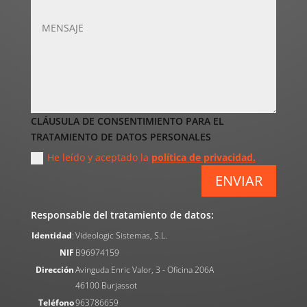
CLÁUSULA DE CONSENTIMIENTO PARA EL
TRATAMIENTO DE DATOS PERSONALES
He leído y aceptado la
política de privacidad.
ENVIAR
Responsable del tratamiento de datos:
Identidad
:
Videologic Sistemas, S.L.
NIF
B96974159
Dirección
Avinguda Enric Valor, 3 - Oficina 206A
46100 Burjassot
Teléfono
963786659