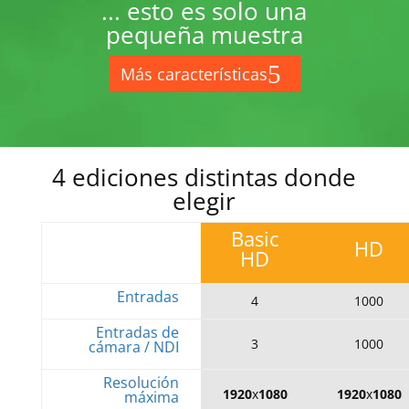
... esto es solo una
pequeña muestra
Más características
4 ediciones distintas donde
elegir
Basic
HD
HD
Entradas
4
1000
Entradas de
3
1000
cámara / NDI
Resolución
1920
x
1080
1920
x
1080
máxima