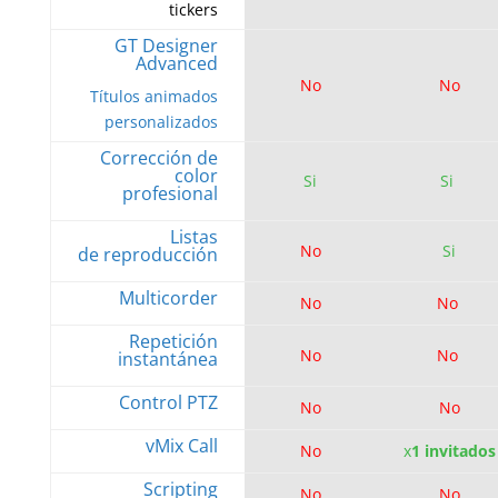
tickers
GT Designer
Advanced
No
No
Títulos animados
personalizados
Corrección de
color
Si
Si
profesional
Listas
No
Si
de reproducción
Multicorder
No
No
Repetición
No
No
instantánea
Control PTZ
No
No
vMix Call
No
x
1 invitados
Scripting
No
No