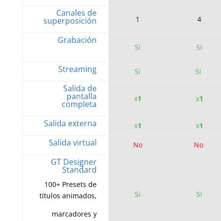
Canales de
1
4
superposición
Grabación
Si
Si
Streaming
Si
Si
Salida de
pantalla
x
1
x
1
completa
Salida externa
x
1
x
1
Salida virtual
No
No
GT Designer
Standard
100+ Presets de
Si
Si
títulos animados,
marcadores y