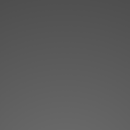
Dirección

Av. Enric Valor, 3 - Oficina 206A
46100 Burjassot
Teléfono

96 378 66 59
Horario