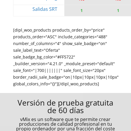
Salidas SRT
1
1
[dipl_woo_products products_order_by="price"
products_order="ASC" include_categories="488"
number_of_columns="4" show_sale_badge="on"
sale_label_text="Oferta"
sale_badge_bg_color="#FF5722"
_builder_version="4.21.0" _module_preset="default"
sale_font="|700|||||||" sale_font_size="20px"
border_radii_sale_badge="on|10px|10px|10px|10px"
global_colors_info="{}"][/dipl_woo_products]
Versión de prueba gratuita
de 60 días
vMix es un software que te permite crear
producciones de calidad profesional en tu
propio ordenador por una fracción del coste