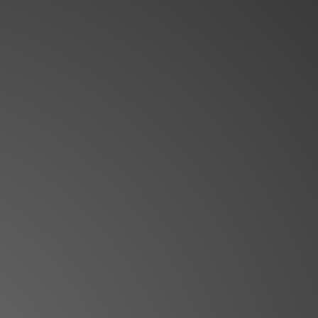
- Oficina 206A
 66 59