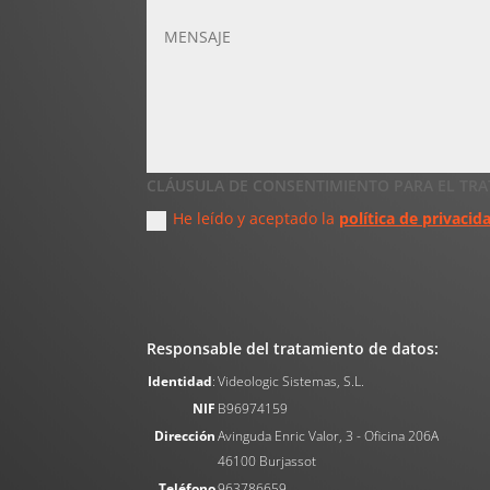
CLÁUSULA DE CONSENTIMIENTO PARA EL TR
He leído y aceptado la
política de privacid
Responsable del tratamiento de datos:
Identidad
:
Videologic Sistemas, S.L.
NIF
B96974159
Dirección
Avinguda Enric Valor, 3 - Oficina 206A
46100 Burjassot
Teléfono
963786659