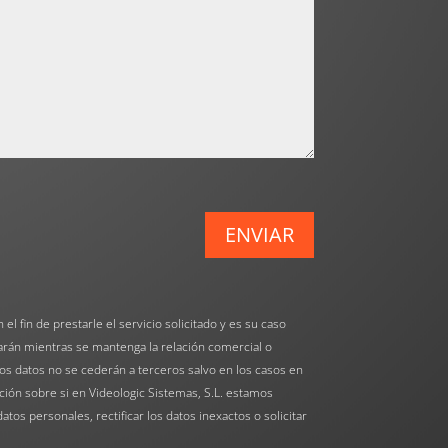
ENVIAR
el fin de prestarle el servicio solicitado y es su caso
arán mientras se mantenga la relación comercial o
Los datos no se cederán a terceros salvo en los casos en
ción sobre si en Videologic Sistemas, S.L. estamos
tos personales, rectificar los datos inexactos o solicitar