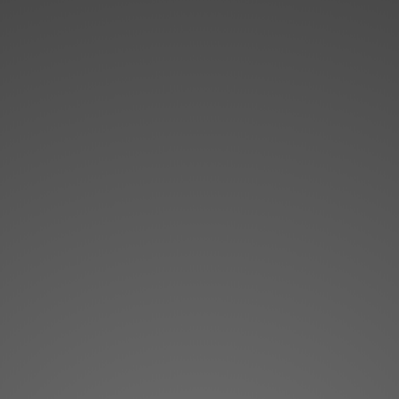
Dirección

Av. Enric Valor, 3 
46100 Burjassot
Teléfono

96 378
Horario