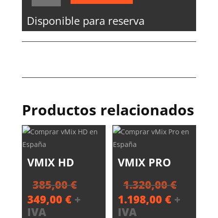
HD
Disponible para reserva
cantidad
Productos relacionados
VMIX HD
VMIX PRO
El
El
385,00
€
1.320,00
€
precio
precio
El
El
349,00
€
+
1.198,00
€
+
original
origin
precio
precio
IVA
IVA