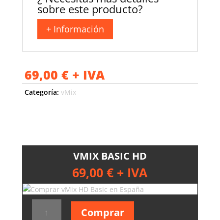
sobre este producto?
+ Información
69,00
€
+ IVA
Categoría:
vMix
VMIX BASIC HD
69,00
€
+ IVA
vMix
Comprar
Basic