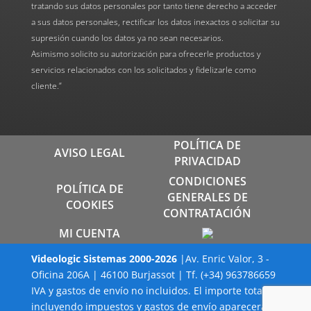
tratando sus datos personales por tanto tiene derecho a acceder
a sus datos personales, rectificar los datos inexactos o solicitar su
supresión cuando los datos ya no sean necesarios.
Asimismo solicito su autorización para ofrecerle productos y
servicios relacionados con los solicitados y fidelizarle como
cliente.”
POLÍTICA DE
AVISO LEGAL
PRIVACIDAD
CONDICIONES
POLÍTICA DE
GENERALES DE
COOKIES
CONTRATACIÓN
MI CUENTA
Videologic Sistemas
2000-
2026
|Av. Enric Valor, 3 -
Oficina 206A | 46100 Burjassot | Tf. (+34) 963786659
IVA y gastos de envío no incluidos. El importe total
incluyendo impuestos y gastos de envío aparecerá